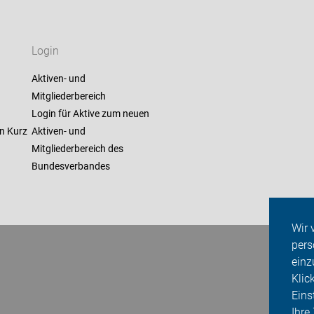
Login
Aktiven- und
Mitgliederbereich
Login für Aktive zum neuen
n Kurz
Aktiven- und
Mitgliederbereich des
Bundesverbandes
Wir 
pers
einz
Klic
Eins
Ihre