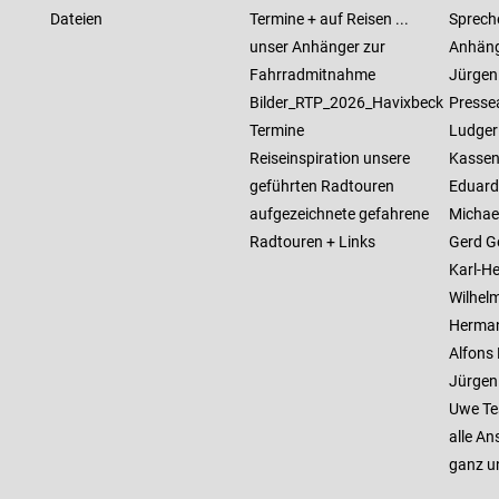
Dateien
Termine + auf Reisen ...
Sprech
unser Anhänger zur
Anhäng
Fahrradmitnahme
Jürgen 
Bilder_RTP_2026_Havixbeck
Pressea
Termine
Ludger 
Reiseinspiration unsere
Kassen
geführten Radtouren
Eduard
aufgezeichnete gefahrene
Michael
Radtouren + Links
Gerd G
Karl-He
Wilhelm
Herman
Alfons
Jürgen
Uwe Te
alle An
ganz u