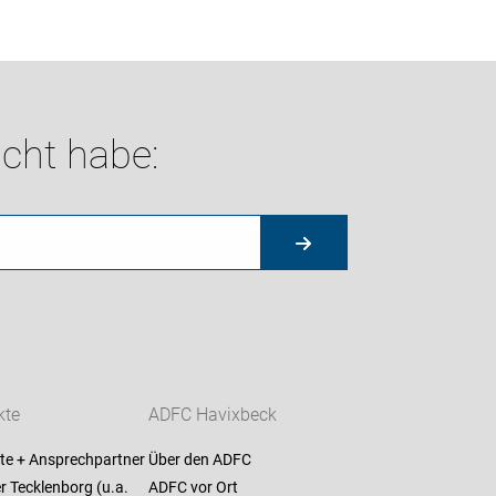
cht habe:
kte
ADFC Havixbeck
te + Ansprechpartner
Über den ADFC
 Tecklenborg (u.a.
ADFC vor Ort