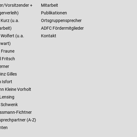
er/Vorsitzender +
Mitarbeit
erverleih)
Publikationen
Kurz (u.a.
Ortsgruppensprecher
rbeit)
ADFC Fördermitglieder
Wolfert (u.a.
Kontakt
wart)
 Fraune
 Fritsch
erner
inz Gilles
 Isfort
n Kleine Vorholt
 Lensing
 Schwenk
ssmann-Fichtner
sprechpartner (A-Z)
nten