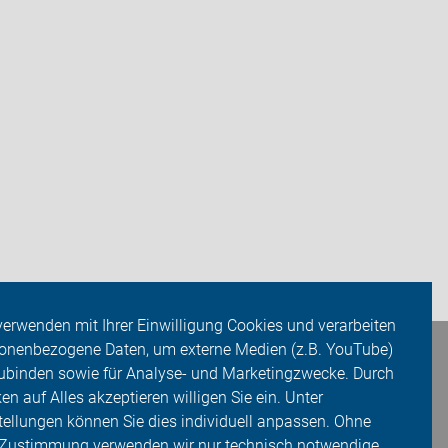
verwenden mit Ihrer Einwilligung Cookies und verarbeiten
onenbezogene Daten, um externe Medien (z.B. YouTube)
ubinden sowie für Analyse- und Marketingzwecke. Durch
ken auf Alles akzeptieren willigen Sie ein. Unter
tellungen können Sie dies individuell anpassen. Ohne
 Zustimmung verwenden wir nur technisch notwendige