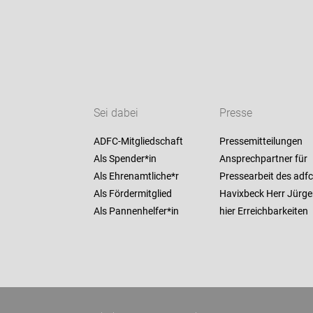
Sei dabei
Presse
ADFC-Mitgliedschaft
Pressemitteilungen
Als Spender*in
Ansprechpartner für
Als Ehrenamtliche*r
Pressearbeit des adfc
Als Fördermitglied
Havixbeck Herr Jürge
Als Pannenhelfer*in
hier Erreichbarkeiten