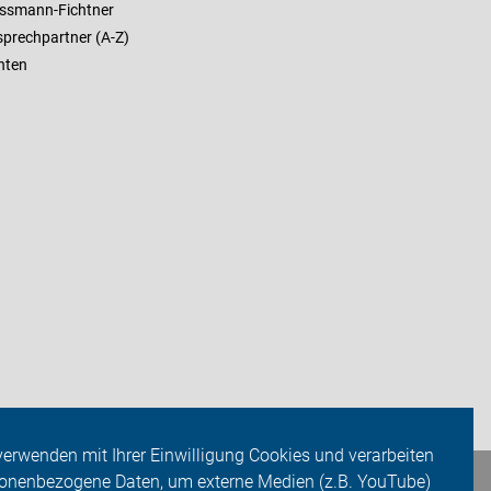
ssmann-Fichtner
sprechpartner (A-Z)
nten
verwenden mit Ihrer Einwilligung Cookies und verarbeiten
onenbezogene Daten, um externe Medien (z.B. YouTube)