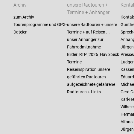
Archiv
unsere Radtouren +
Konta
Termine + Anhänger
zum Archiv
Kontak
Tourenprogramme und GPX-
unsere Radtouren + unsere
Günther
Dateien
Termine + auf Reisen ...
Sprech
unser Anhänger zur
Anhäng
Fahrradmitnahme
Jürgen 
Bilder_RTP_2026_Havixbeck
Pressea
Termine
Ludger 
Reiseinspiration unsere
Kassen
geführten Radtouren
Eduard
aufgezeichnete gefahrene
Michael
Radtouren + Links
Gerd G
Karl-He
Wilhelm
Herman
Alfons
Jürgen