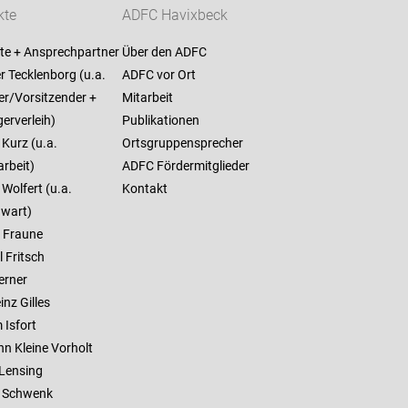
kte
ADFC Havixbeck
te + Ansprechpartner
Über den ADFC
 Tecklenborg (u.a.
ADFC vor Ort
er/Vorsitzender +
Mitarbeit
erverleih)
Publikationen
Kurz (u.a.
Ortsgruppensprecher
rbeit)
ADFC Fördermitglieder
Wolfert (u.a.
Kontakt
wart)
 Fraune
 Fritsch
erner
inz Gilles
 Isfort
n Kleine Vorholt
 Lensing
 Schwenk