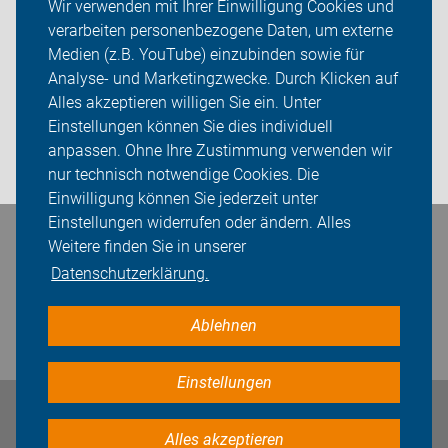
Wir verwenden mit Ihrer Einwilligung Cookies und
verarbeiten personenbezogene Daten, um externe
ADFC Havixbeck
Medien (z.B. YouTube) einzubinden sowie für
Analyse- und Marketingzwecke. Durch Klicken auf
Sei dabei
Alles akzeptieren willigen Sie ein. Unter
Presse
Einstellungen können Sie dies individuell
anpassen. Ohne Ihre Zustimmung verwenden wir
Login
nur technisch notwendige Cookies. Die
Einwilligung können Sie jederzeit unter
Einstellungen widerrufen oder ändern. Alles
Bleiben Sie in Kontakt
Weitere finden Sie in unserer
Datenschutzerklärung.
Ablehnen
Einstellungen
Impressum
Datenschutz
Cookie-Einstellungen
Alles akzeptieren